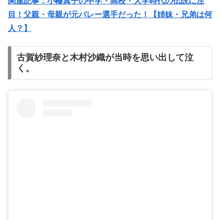
関連記事：小幡真子の中学・高校・大学時代の伝説に注
目！父親・母親が元バレー選手だった！【姉妹・兄弟は何
人？】
古賀紗理奈と木村沙織が当時を思い出して泣
く。