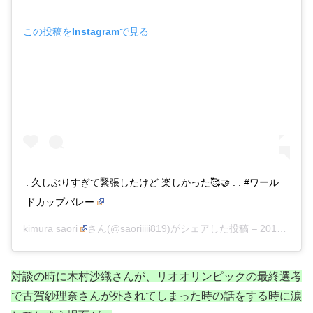
この投稿をInstagramで見る
. 久しぶりすぎて緊張したけど 楽しかった🥰🤝 . . #ワール
ドカップバレー
kimura saori
さん(@saoriiiii819)がシェアした投稿 –
2019年 7月月10日午前4時33分PDT
対談の時に木村沙織さんが、リオオリンピックの最終選考
で古賀紗理奈さんが外されてしまった時の話をする時に涙