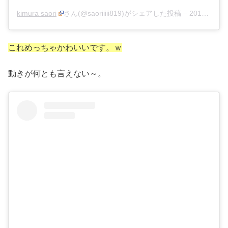
kimura saori
さん(@saoriiiii819)がシェアした投稿 –
2017年 5月月9日午後4時15分PDT
これめっちゃかわいいです。ｗ
動きが何とも言えない～。