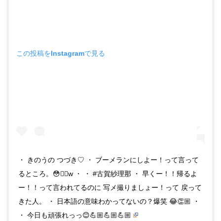
この投稿をInstagramで見る
・ きのうの つづき♡ ・ ブーメランにしよー！って言って
るところ。😳☝🏼w ・ ・ #古賀紗理那 ・ 早くー！！帰るよ
ー！！って言われてるのに 写メ撮りましょー！って 戻って
きた人。 ・ 日本語の意味わかってないの？爆笑 😂👏🏼 ・
・ 今日も頑張れっっ😊💪🏼💪🏼💪🏼