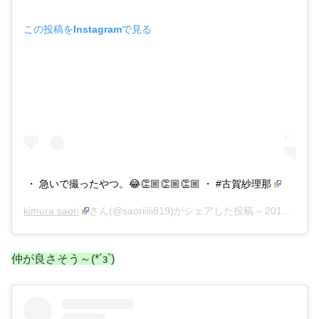
この投稿をInstagramで見る
・ 急いで撮ったやつ。😂👏🏼👏🏼👏🏼 ・ #古賀紗理那
kimura saori
さん(@saoriiiii819)がシェアした投稿 –
2017年 5月月9日午後4時20分PDT
仲が良さそう～(*´з`)