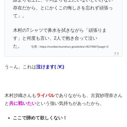
存在だから、とにかくこの悔しさを忘れず頑張っ
て」。
木村のTシャツで鼻水を拭きながら「頑張りま
す」と何度も言い、2人で抱き合って泣い
た。
引用：https://number.bunshun.jp/articles/-/827684?page=2
う～ん。これは
泣けます( ;∀;)
木村沙織さんも
ライバル
でありながらも、古賀紗理奈さん
と
共に戦いたい
という強い気持ちがあったから、
ここで諦めて欲しくない！