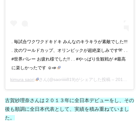
. 毎試合ワクワクドキドキ みんなのキラキラが素敵でした!!!
. 次のワールドカップ、オリンピックが超絶楽しみです🎌 . .
#世界バレー お疲れ様でした!! . . #やっぱり生観戦が #最高
に楽しかったです ☺️📣
kimura saori
さん(@saoriiiii819)がシェアした投稿 –
2018年10月月19日午後8時58分PDT
古賀紗理奈さんは２０１３年に全日本デビューをし、その
後も順調に全日本代表として、実績を積み重ねていまし
た。