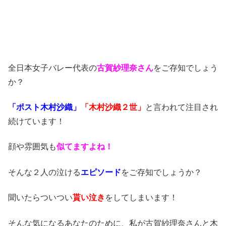
全日本女子バレー代表の
古賀紗理奈さん
をご存知でしょう
か？
「ポスト木村沙織」
「木村沙織２世」
と言われて注目され
続けています！
顔や雰囲気も
似てますよね！
そんな２人の泣ける
エピソード
をご存知でしょうか？
聞いたらついつい
貰い泣き
をしてしまいます！
そんな気になるあなたのために、私が古賀紗理奈さんと木