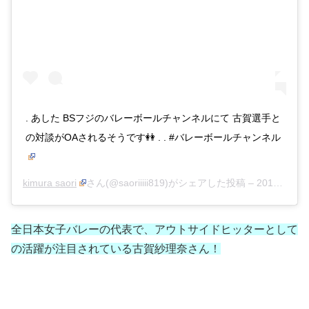
. あした BSフジのバレーボールチャンネルにて 古賀選手と
の対談がOAされるそうです👭 . . #バレーボールチャンネル
kimura saori
さん(@saoriiiii819)がシェアした投稿 –
2019年 8月月15日午前4時31分PDT
全日本女子バレーの代表で、アウトサイドヒッターとして
の活躍が注目されている古賀紗理奈さん！