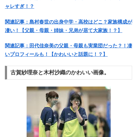
ャレすぎ！？
関連記事：島村春世の出身中学・高校はどこ？家族構成が
凄い！【父親・母親・姉妹・兄弟が居て大家族！？】
関連記事：田代佳奈美の父親・母親も実業団だった？！凄
いプロフィールも！【かわいいと話題に！？】
古賀紗理奈と木村沙織のかわいい画像。