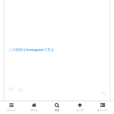
この投稿をInstagramで見る
* ㊗️１９歳ッ😳💕 * * ♢🎂♢🎁♢👏🏼♢
メニュー
ホーム
検索
トップ
サイドバー