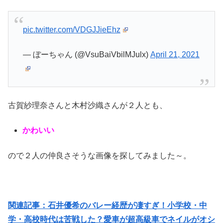
pic.twitter.com/VDGJJieEhz
— ぼーちゃん (@VsuBaiVbilMJulx)
April 21, 2021
古賀紗理奈さんと木村沙織さんが２人とも、
かわいい
ので２人の仲良さそうな画像を探してみました～。
関連記事：石井優希のバレー経歴が凄すぎ！小学校・中
学・高校時代は苦戦した？愛車が超高級車でネイルがオシ