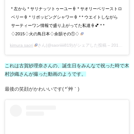
* 左から * サリナッツトゥーユー🍦 * サオリーベリーストロ
ベリー🍦 * リポッピングシャワー🍦 * * ウエイトしながら
サーティーワン情報で盛り上がってた私達🍦💕 * *
♢2015♢火の鳥日本♢余韻その①♢
kimura saori
さん(@saoriiiii819)がシェアした投稿 –
2015年 9月月9日午前2時25分PDT
これは古賀紗理奈さんの、誕生日をみんなで祝った時で木
村沙織さんが撮った動画のようです。
最後の笑顔がかわいいです( *´艸｀)