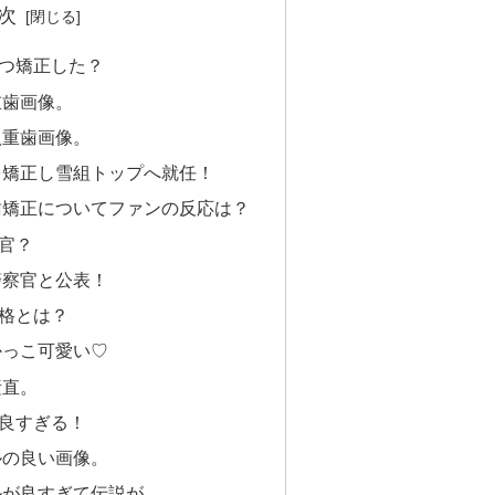
次
つ矯正した？
重歯画像。
八重歯画像。
を矯正し雪組トップへ就任！
歯矯正についてファンの反応は？
官？
警察官と公表！
格とは？
かっこ可愛い♡
素直。
良すぎる！
ルの良い画像。
ルが良すぎて伝説が。