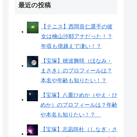
最近の投稿
【テニス】西岡良仁選手の彼
女は檜山沙耶アナだった！？
年収も億越えで凄い！？
【宝塚】穂波舞咲（ほなみ・
まさき）のプロフィールは？
本名や年齢も知りたい！？
【宝塚】八重ひめか（やえ・ひ
めか）のプロフィールは？年齢
や本名も知りたい！？
【宝塚】志凪咲杜（しなぎ・さ