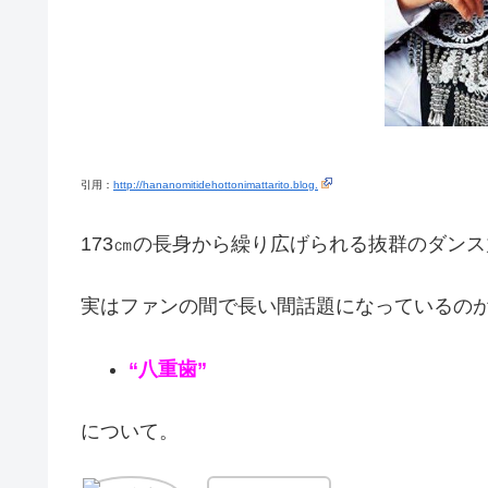
引用：
http://hananomitidehottonimattarito.blog.
173㎝の長身から繰り広げられる抜群のダン
実はファンの間で長い間話題になっているの
“八重歯”
について。