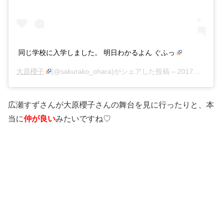
同じ学校に入学しました。 明日わかるよん ぐふっ
大原櫻子
(@sakurako_ohara)がシェアした投稿 –
2017年 1月月14日午後10時59分PST
広瀬すずさんが大原櫻子さんの舞台を見に行ったりと、本
当に
仲が良い
みたいですね♡