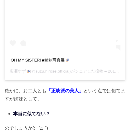
OH MY SISTER! #姉妹写真展
広瀬すず
(@suzu.hirose.official)がシェアした投稿 –
2019年 2月月21日午後11時31分PST
確かに、お二人とも
「正統派の美人」
という点では似てま
すが姉妹として、
本当に似てない？
のでしょうか(; ･`д･´)