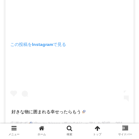
この投稿をInstagramで見る
好きな物に囲まれる幸せったらもう
広瀬すず
(@suzu.hirose.official)がシェアした投稿 –
2017年 7月月7日午前3時04分PDT
メニュー
ホーム
検索
トップ
サイドバー