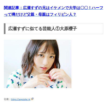
関連記事：広瀬すずの兄はイケメンで大学は〇〇！ハーフ
って噂だけど父親・母親はフィリピン人？
広瀬すずに似てる芸能人①大原櫻子
引用：
https://ageteke.jp