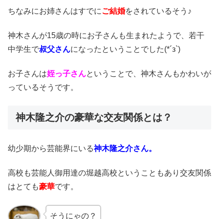
ちなみにお姉さんはすでに
ご結婚
をされているそう♪
神木さんが15歳の時にお子さんも生まれたようで、若干
中学生で
叔父さん
になったということでした(*´з`)
お子さんは
姪っ子さん
ということで、神木さんもかわいが
っているそうです。
神木隆之介の豪華な交友関係とは？
幼少期から芸能界にいる
神木隆之介さん。
高校も芸能人御用達の堀越高校ということもあり交友関係
はとても
豪華
です。
そうにゃの？