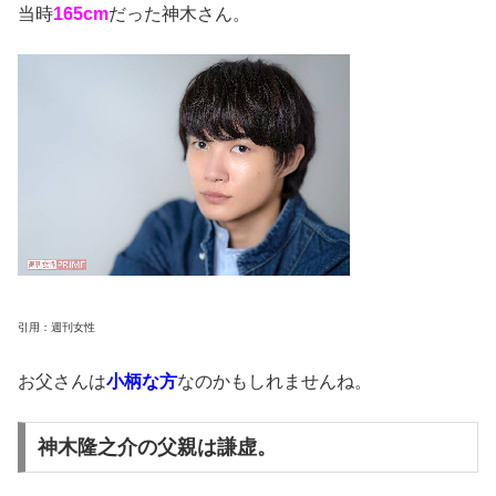
当時
165cm
だった神木さん。
引用：週刊女性
お父さんは
小柄な方
なのかもしれませんね。
神木隆之介の父親は謙虚。