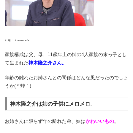
引用：cinemacafe
家族構成は父、母、11歳年上の姉の4人家族の末っ子とし
て生まれた
神木隆之介さん。
年齢の離れたお姉さんとの関係はどんな風だったのでしょ
うか( *´艸｀)
神木隆之介は姉の子供にメロメロ。
お姉さんに限らず年の離れた弟、妹は
かわいいもの
。