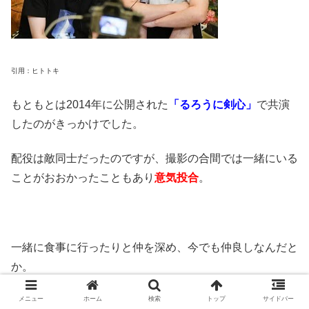
引用：ヒトトキ
もともとは2014年に公開された
「るろうに剣心」
で共演
したのがきっかけでした。
配役は敵同士だったのですが、撮影の合間では一緒にいる
ことがおおかったこともあり
意気投合
。
一緒に食事に行ったりと仲を深め、今でも仲良しなんだと
か。
メニュー
ホーム
検索
トップ
サイドバー