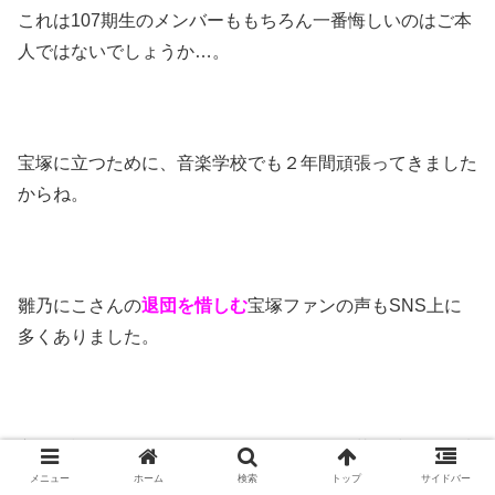
これは107期生のメンバーももちろん一番悔しいのはご本
人ではないでしょうか…。
宝塚に立つために、音楽学校でも２年間頑張ってきました
からね。
雛乃にこさんの
退団を惜しむ
宝塚ファンの声もSNS上に
多くありました。
宝塚は退団してしまいましたが、まだまだ若い彼女の将来
が明るいものになることを祈ってます。
メニュー
ホーム
検索
トップ
サイドバー