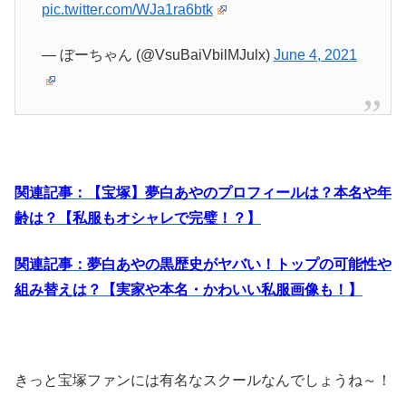
pic.twitter.com/WJa1ra6btk
— ぼーちゃん (@VsuBaiVbilMJulx)
June 4, 2021
関連記事：【宝塚】夢白あやのプロフィールは？本名や年
齢は？【私服もオシャレで完璧！？】
関連記事：夢白あやの黒歴史がヤバい！トップの可能性や
組み替えは？【実家や本名・かわいい私服画像も！】
きっと宝塚ファンには有名なスクールなんでしょうね～！