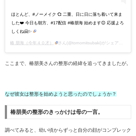
ほとんど、#ノーメイク 💞 二重、日に日に落ち着いて来ま
した❤️ 今日も朝方、#17配信 #椿朋海 始めます😊 応援よろ
しくね🤗✨
椿 朋海（今年４０才）
さん(@tomomitsubaki)がシェアした投稿 –
ここまで、椿朋美さんの整形の経緯を追ってきましたが。
なぜ彼女は整形を始めようと思ったのでしょうか？
椿朋美の整形のきっかけは母の一言。
調べてみると、幼い頃からずっと自分の顔がコンプレック