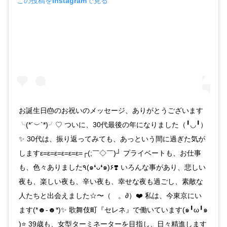
この投稿をInstagramで見る
お誕生日🎂のお祝いのメッセージ、ありがとうございます
╰(*´︶`*)╯♡ ついに、30代最後の年になりました（╹◡╹）
✨ 30代は、振り返ってみても、あっという間に過ぎた気が
しますε=ε=ε=ε=ε=ε=┌(;￣◇￣)┘ プライベートも、お仕事
も、色々ありました٩(๑❛ᴗ❛๑)۶❣️ いろんな事があり、悲しい
夜も、楽しい夜も、辛い夜も、幸せな夜も過ごし、素敵な
人たちと出会えました☆〜（ゝ。∂）❤️ 私は、今東京にい
ます(*☻-☻*)✨ 歌舞伎町『セレネ』で働いています(๑╹ω╹๑
)⭐️ 39歳も、女型ターミネーターを目指し、日々精進します