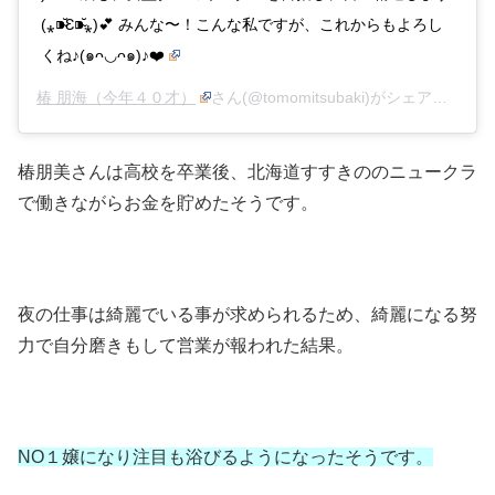
(⁎⁍̴̆Ɛ⁍̴̆⁎)💕 みんな〜！こんな私ですが、これからもよろし
くね♪(๑ᴖ◡ᴖ๑)♪❤️
椿 朋海（今年４０才）
さん(@tomomitsubaki)がシェアした投稿 –
椿朋美さんは高校を卒業後、北海道すすきののニュークラ
で働きながらお金を貯めたそうです。
夜の仕事は綺麗でいる事が求められるため、綺麗になる努
力で自分磨きもして営業が報われた結果。
NO１嬢になり注目も浴びるようになったそうです。