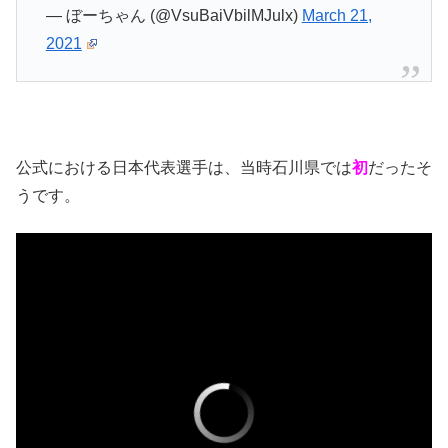
— ぼーちゃん (@VsuBaiVbilMJulx)
March 21,
2021
公式における日本代表選手は、当時石川県では
初
だったそ
うです。