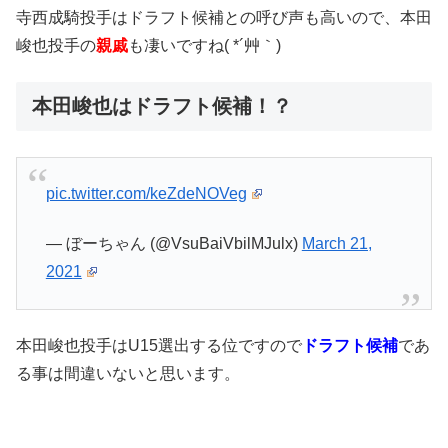
寺西成騎投手はドラフト候補との呼び声も高いので、本田
峻也投手の
親戚
も凄いですね( *´艸｀)
本田峻也はドラフト候補！？
pic.twitter.com/keZdeNOVeg
— ぼーちゃん (@VsuBaiVbilMJulx)
March 21,
2021
本田峻也投手はU15選出する位ですので
ドラフト候補
であ
る事は間違いないと思います。