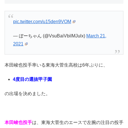
pic.twitter.com/u15den9VOM
— ぼーちゃん (@VsuBaiVbilMJulx)
March 21,
2021
本田峻也投手率いる東海大菅生高校は6年ぶりに、
4度目の選抜甲子園
の出場を決めました。
本田峻也投手
は、東海大菅生のエースで左腕の注目の投手