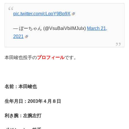
pic.twitter.com/cLqoY9Bp9X
— ぼーちゃん (@VsuBaiVbilMJulx)
March 21,
2021
本田峻也投手の
プロフィール
です。
名前：本田峻也
生年月日：2003年４月８日
利き腕：左腕左打