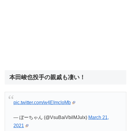
本田峻也投手の親戚も凄い！
pic.twitter.com/w4EImcloMb
— ぼーちゃん (@VsuBaiVbilMJulx)
March 21,
2021