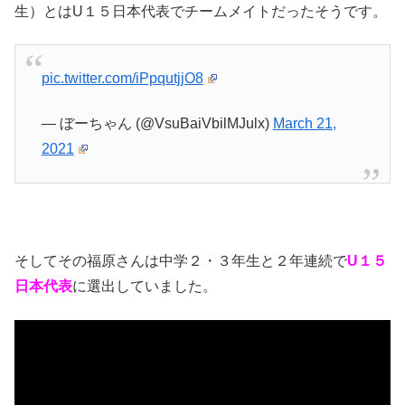
生）とはU１５日本代表でチームメイトだったそうです。
pic.twitter.com/iPpqutjjO8
— ぼーちゃん (@VsuBaiVbilMJulx)
March 21,
2021
そしてその福原さんは中学２・３年生と２年連続で
U１５
日本代表
に選出していました。