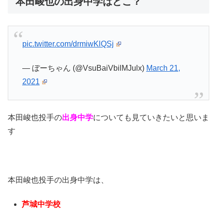
本田峻也の出身中学はどこ？
pic.twitter.com/drmiwKlQSj
— ぼーちゃん (@VsuBaiVbilMJulx)
March 21,
2021
本田峻也投手の
出身中学
についても見ていきたいと思いま
す
本田峻也投手の出身中学は、
芦城中学校