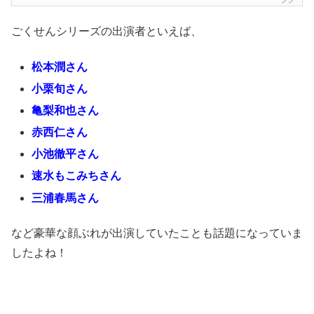
ごくせんシリーズの出演者といえば、
松本潤さん
小栗旬さん
亀梨和也さん
赤西仁さん
小池徹平さん
速水もこみちさん
三浦春馬さん
など豪華な顔ぶれが出演していたことも話題になっていま
したよね！