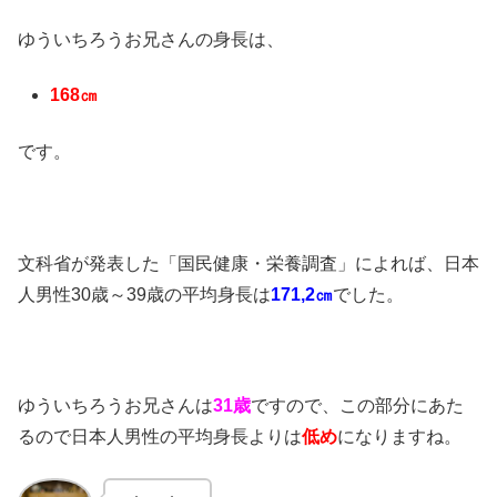
ゆういちろうお兄さんの身長は、
168㎝
です。
文科省が発表した「国民健康・栄養調査」によれば、日本
人男性30歳～39歳の平均身長は
171,2㎝
でした。
ゆういちろうお兄さんは
31歳
ですので、この部分にあた
るので日本人男性の平均身長よりは
低め
になりますね。