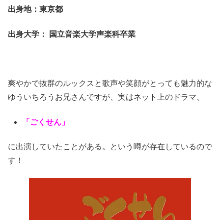
出身地：東京都
出身大学： 国立音楽大学声楽科卒業
爽やかで抜群のルックスと歌声や笑顔がとっても魅力的な
ゆういちろうお兄さんですが、実はネット上のドラマ、
「ごくせん」
に出演していたことがある。という噂が存在しているので
す！