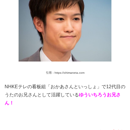
引用：https://ohimaneta.com
NHKEテレの看板組「おかあさんといっしょ」で12代目の
うたのお兄さんとして活躍している
ゆういちろうお兄さ
ん！