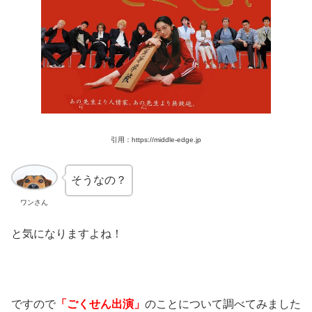
引用：https://middle-edge.jp
そうなの？
ワンさん
と気になりますよね！
ですので
「ごくせん出演」
のことについて調べてみました