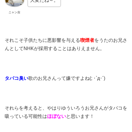
大変だね～。
ニャン吉
それこそ子供たちに悪影響を与える
喫煙者
をうたのお兄さ
んとしてNHKが採用することはありえません。
タバコ臭い
歌のお兄さんって嫌ですよね(; ･`д･´)
それらを考えると、やはりゆういろうお兄さんがタバコを
吸っている可能性は
ほぼない
と思います！