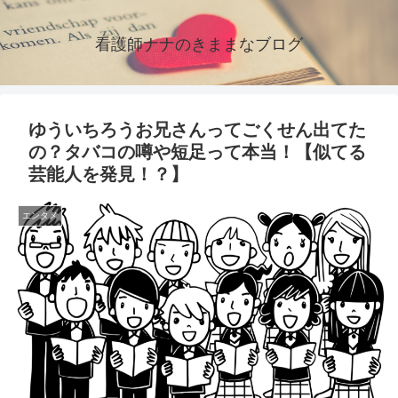
看護師ナナのきままなブログ
ゆういちろうお兄さんってごくせん出てた
の？タバコの噂や短足って本当！【似てる
芸能人を発見！？】
エンタメ