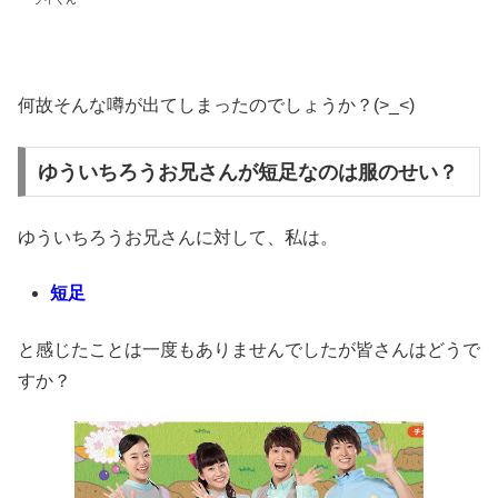
何故そんな噂が出てしまったのでしょうか？(>_<)
ゆういちろうお兄さんが短足なのは服のせい？
ゆういちろうお兄さんに対して、私は。
短足
と感じたことは一度もありませんでしたが皆さんはどうで
すか？