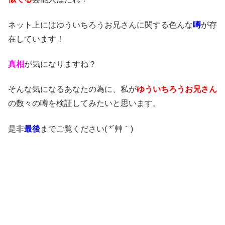
ネット上にはゆういちろうお兄さんに関する色んな
噂
が存
在しています！
真相
が気になりますね？
そんな気になるあなたの為に、私が
ゆういちろうお兄さん
の数々の噂を検証してみたいと思います。
是非
最後
までご覧ください( *´艸｀)