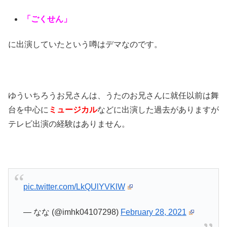
「ごくせん」
に出演していたという噂はデマなのです。
ゆういちろうお兄さんは、うたのお兄さんに就任以前は舞
台を中心に
ミュージカル
などに出演した過去がありますが
テレビ出演の経験はありません。
pic.twitter.com/LkQUlYVKlW
— なな (@imhk04107298)
February 28, 2021