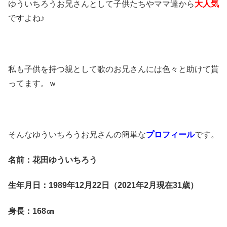
ゆういちろうお兄さんとして子供たちやママ達から
大人気
ですよね♪
私も子供を持つ親として歌のお兄さんには色々と助けて貰
ってます。ｗ
そんなゆういちろうお兄さんの簡単な
プロフィール
です。
名前：花田ゆういちろう
生年月日：1989年12月22日（2021年2月現在31歳）
身長：168㎝