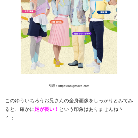
引用：https://onigiriface.com
このゆういちろうお兄さんの全身画像をしっかりとみてみ
ると、確かに
足が長い！
という印象はありませんね＾
＾：