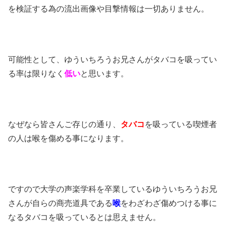
を検証する為の流出画像や目撃情報は一切ありません。
可能性として、ゆういちろうお兄さんがタバコを吸ってい
る率は限りなく
低い
と思います。
なぜなら皆さんご存じの通り、
タバコ
を吸っている喫煙者
の人は喉を傷める事になります。
ですので大学の
声楽学科
を卒業しているゆういちろうお兄
さんが自らの商売道具である
喉
をわざわざ傷めつける事に
なるタバコを吸っているとは思えません。