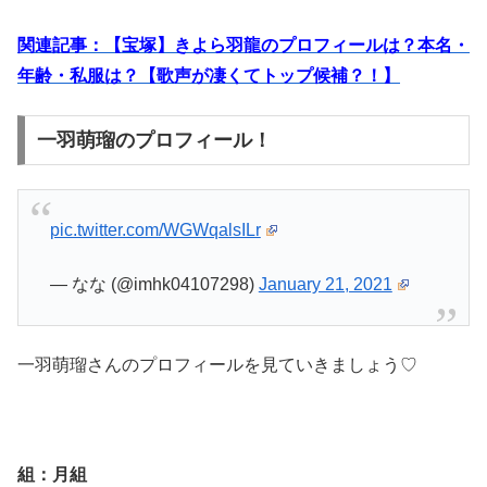
関連記事：【宝塚】きよら羽龍のプロフィールは？本名・
年齢・私服は？【歌声が凄くてトップ候補？！】
一羽萌瑠のプロフィール！
pic.twitter.com/WGWqalsILr
— なな (@imhk04107298)
January 21, 2021
一羽萌瑠さんのプロフィールを見ていきましょう♡
組：月組