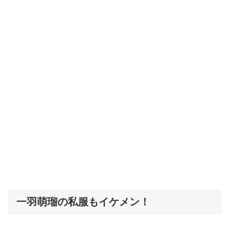
一羽萌瑠の私服もイケメン！