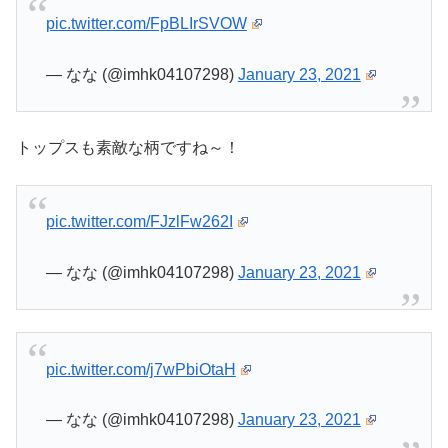
pic.twitter.com/FpBLIrSVOW
— なな (@imhk04107298)
January 23, 2021
トップスも素敵な柄ですね～！
pic.twitter.com/FJzlFw262I
— なな (@imhk04107298)
January 23, 2021
pic.twitter.com/j7wPbiOtaH
— なな (@imhk04107298)
January 23, 2021