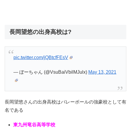
長岡望悠の出身高校は?
pic.twitter.com/jQBtcfFEsV
— ぼーちゃん (@VsuBaiVbilMJulx)
May 13, 2021
長岡望悠さんの出身高校はバレーボールの強豪校として有
名である
東九州竜谷高等学校