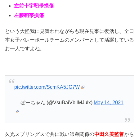
左前十字靭帯損傷
左膝靭帯損傷
という大怪我
に見舞われながらも現在見事に復活し、全日
本女子バレーボールチームのメンバーとして活躍している
お一人ですよね。
pic.twitter.com/ScmKA5JG7W
— ぼーちゃん (@VsuBaiVbilMJulx)
May 14, 2021
久光スプリングスで共に戦い師弟関係の
中田久美監督
から