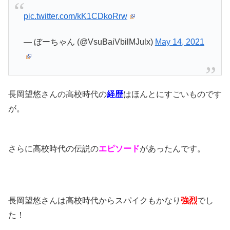
pic.twitter.com/kK1CDkoRrw
— ぼーちゃん (@VsuBaiVbilMJulx)
May 14, 2021
長岡望悠さんの高校時代の
経歴
はほんとにすごいものです
が。
さらに高校時代の伝説の
エピソード
があったんです。
長岡望悠さんは高校時代からスパイクもかなり
強烈
でし
た！