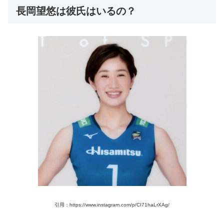
長岡望悠は彼氏はいるの？
引用：https://www.instagram.com/p/CI71haLrXAg/