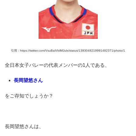
引用：https://twitter.com/VsuBaiVbilMJulx/status/1393048219991482371/photo/1
全日本女子バレーの代表メンバーの1人である、
長岡望悠さん
をご存知でしょうか？
長岡望悠さんは、