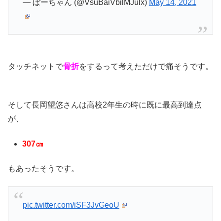
— ぼーちゃん (@VsuBaiVbilMJulx)
May 14, 2021
タッチネットで
骨折
をするって考えただけで痛そうです。
そして長岡望悠さんは高校2年生の時に既に最高到達点
が、
307㎝
もあったそうです。
pic.twitter.com/iSF3JvGeoU