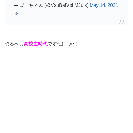
— ぼーちゃん (@VsuBaiVbilMJulx)
May 14, 2021
恐るべし
高校生時代
ですね(; ･`д･´)