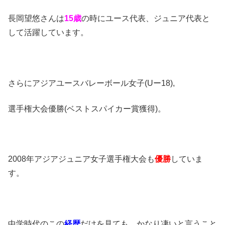
長岡望悠さんは
15歳
の時にユース代表、ジュニア代表と
して活躍しています。
さらにアジアユースバレーボール女子(Uー18),
選手権大会優勝(ベストスパイカー賞獲得)。
2008年アジアジュニア女子選手権大会も
優勝
していま
す。
中学時代のこの
経歴
だけを見ても、かなり凄いと言うこと