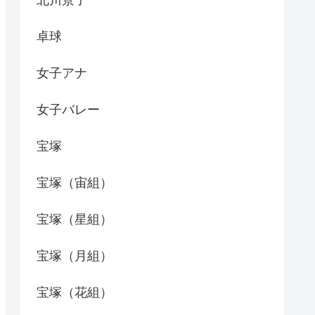
北川景子
卓球
女子アナ
女子バレー
宝塚
宝塚（宙組）
宝塚（星組）
宝塚（月組）
宝塚（花組）