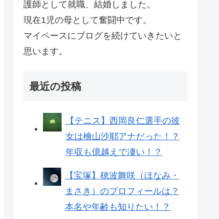
護師として就職、結婚しました。
現在1児の母として奮闘中です。
マイペースにブログを続けていきたいと
思います。
最近の投稿
【テニス】西岡良仁選手の彼
女は檜山沙耶アナだった！？
年収も億越えで凄い！？
【宝塚】穂波舞咲（ほなみ・
まさき）のプロフィールは？
本名や年齢も知りたい！？