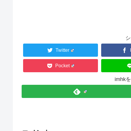
シ
Twitter
Pocket
imh