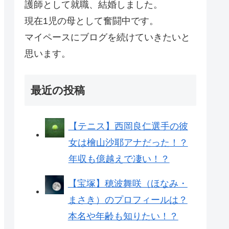
護師として就職、結婚しました。
現在1児の母として奮闘中です。
マイペースにブログを続けていきたいと
思います。
最近の投稿
【テニス】西岡良仁選手の彼
女は檜山沙耶アナだった！？
年収も億越えで凄い！？
【宝塚】穂波舞咲（ほなみ・
まさき）のプロフィールは？
本名や年齢も知りたい！？