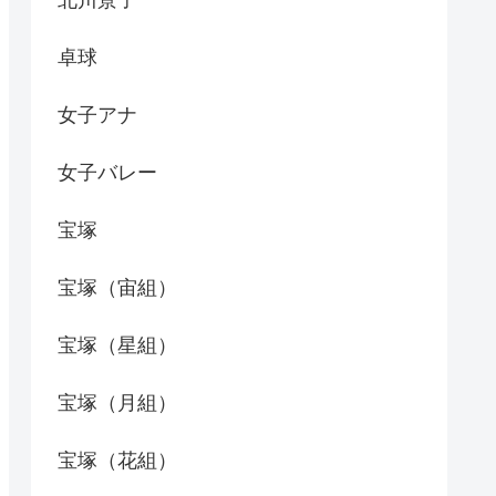
北川景子
卓球
女子アナ
女子バレー
宝塚
宝塚（宙組）
宝塚（星組）
宝塚（月組）
宝塚（花組）