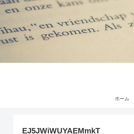
ホーム
EJ5JWiWUYAEMmkT