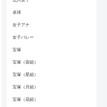
北川景子
卓球
女子アナ
女子バレー
宝塚
宝塚（宙組）
宝塚（星組）
宝塚（月組）
宝塚（花組）