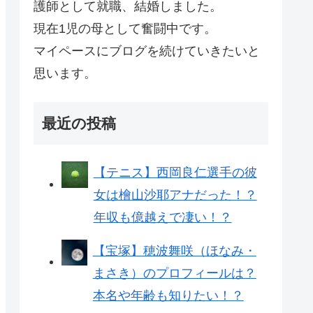
護師として就職、結婚しました。
現在1児の母として奮闘中です。
マイペースにブログを続けていきたいと
思います。
最近の投稿
【テニス】西岡良仁選手の彼
女は檜山沙耶アナだった！？
年収も億越えで凄い！？
【宝塚】穂波舞咲（ほなみ・
まさき）のプロフィールは？
本名や年齢も知りたい！？