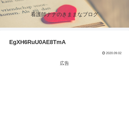
看護師ナナのきままなブログ
EgXH6RuU0AE8TmA
2020.09.02
広告