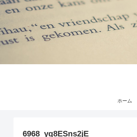
ホーム
6968_yq8ESns2jE