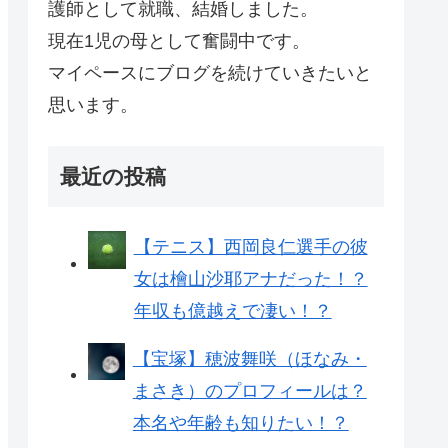
護師として就職、結婚しました。
現在1児の母として奮闘中です。
マイペースにブログを続けていきたいと
思います。
最近の投稿
【テニス】西岡良仁選手の彼
女は檜山沙耶アナだった！？
年収も億越えで凄い！？
【宝塚】穂波舞咲（ほなみ・
まさき）のプロフィールは？
本名や年齢も知りたい！？