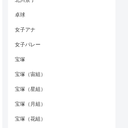
北川景子
卓球
女子アナ
女子バレー
宝塚
宝塚（宙組）
宝塚（星組）
宝塚（月組）
宝塚（花組）