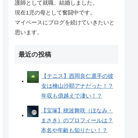
護師として就職、結婚しました。
現在1児の母として奮闘中です。
マイペースにブログを続けていきたいと
思います。
最近の投稿
【テニス】西岡良仁選手の彼
女は檜山沙耶アナだった！？
年収も億越えで凄い！？
【宝塚】穂波舞咲（ほなみ・
まさき）のプロフィールは？
本名や年齢も知りたい！？