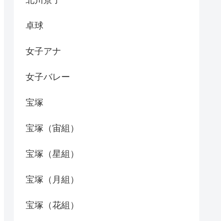
北川景子
卓球
女子アナ
女子バレー
宝塚
宝塚（宙組）
宝塚（星組）
宝塚（月組）
宝塚（花組）