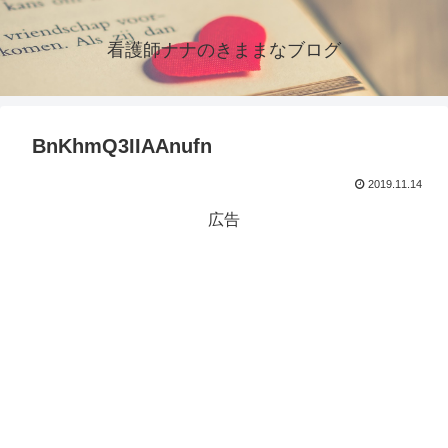
看護師ナナのきままなブログ
BnKhmQ3IIAAnufn
2019.11.14
広告