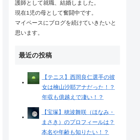
護師として就職、結婚しました。
現在1児の母として奮闘中です。
マイペースにブログを続けていきたいと
思います。
最近の投稿
【テニス】西岡良仁選手の彼
女は檜山沙耶アナだった！？
年収も億越えで凄い！？
【宝塚】穂波舞咲（ほなみ・
まさき）のプロフィールは？
本名や年齢も知りたい！？