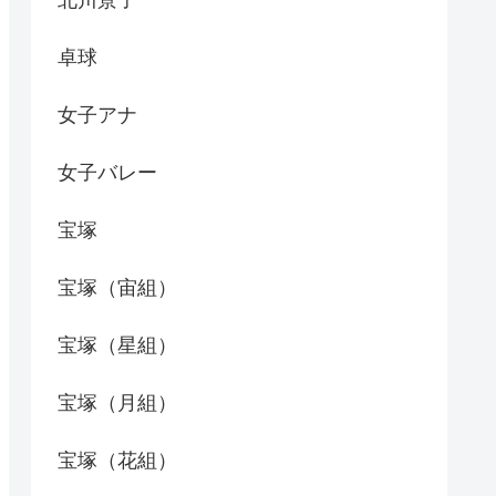
北川景子
卓球
女子アナ
女子バレー
宝塚
宝塚（宙組）
宝塚（星組）
宝塚（月組）
宝塚（花組）