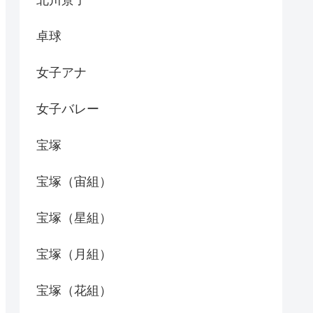
北川景子
卓球
女子アナ
女子バレー
宝塚
宝塚（宙組）
宝塚（星組）
宝塚（月組）
宝塚（花組）