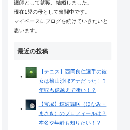
護師として就職、結婚しました。
現在1児の母として奮闘中です。
マイペースにブログを続けていきたいと
思います。
最近の投稿
【テニス】西岡良仁選手の彼
女は檜山沙耶アナだった！？
年収も億越えで凄い！？
【宝塚】穂波舞咲（ほなみ・
まさき）のプロフィールは？
本名や年齢も知りたい！？