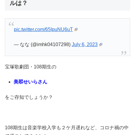
ルは？
pic.twitter.com/65IpuNU6uT
— なな (@imhk04107298)
July 6, 2023
宝塚歌劇団・108期生の
美翆せいらさん
をご存知でしょうか？
108期生は音楽学校入学も２ケ月遅れなど、コロナ禍の中