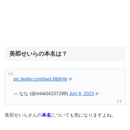
美翆せいらの本名は？
pic.twitter.com/IaeL6Ib6rW
— なな (@imhk04107298)
July 6, 2023
美翆せいらさんの
本名
についても気になりますよね。