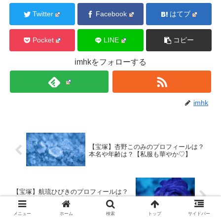
Twitter
Facebook
はてブ
Pocket
LINE
コピー
imhkをフォローする
imhk
【宝塚】杏野このみのプロフィールは？
本名や年齢は？【私服も華やか♡】
【宝塚】航琉ひびきのプロフィールは？
本名や年齢は？【私服も爽やか！？】
メニュー
ホーム
検索
トップ
サイドバー