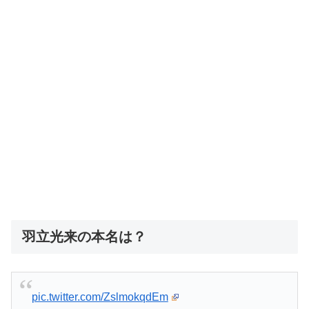
羽立光来の本名は？
pic.twitter.com/ZslmokqdEm