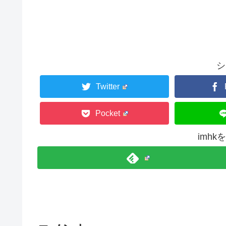
シ
Twitter
Pocket
imh