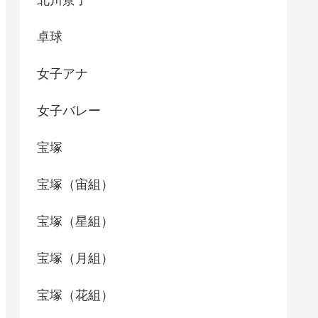
北川景子
卓球
女子アナ
女子バレー
宝塚
宝塚（宙組）
宝塚（星組）
宝塚（月組）
宝塚（花組）