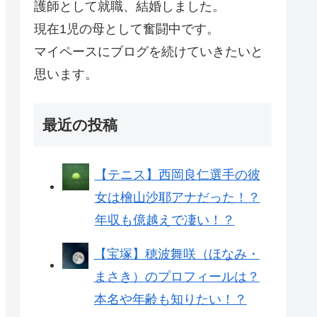
護師として就職、結婚しました。
現在1児の母として奮闘中です。
マイペースにブログを続けていきたいと
思います。
最近の投稿
【テニス】西岡良仁選手の彼
女は檜山沙耶アナだった！？
年収も億越えで凄い！？
【宝塚】穂波舞咲（ほなみ・
まさき）のプロフィールは？
本名や年齢も知りたい！？