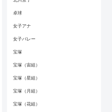
北川景子
卓球
女子アナ
女子バレー
宝塚
宝塚（宙組）
宝塚（星組）
宝塚（月組）
宝塚（花組）