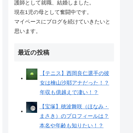
護師として就職、結婚しました。
現在1児の母として奮闘中です。
マイペースにブログを続けていきたいと
思います。
最近の投稿
【テニス】西岡良仁選手の彼
女は檜山沙耶アナだった！？
年収も億越えで凄い！？
【宝塚】穂波舞咲（ほなみ・
まさき）のプロフィールは？
本名や年齢も知りたい！？