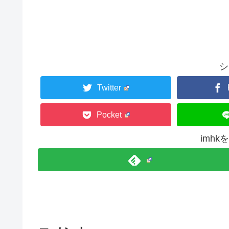
シ
Twitter
Pocket
imh