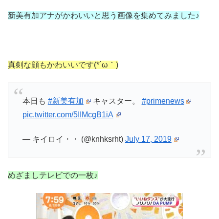
新美有加アナがかわいいと思う画像を集めてみました♪
真剣な顔もかわいいです(*´ω｀)
本日も
#新美有加
キャスター。
#primenews
pic.twitter.com/5IIMcgB1iA
— キイロイ・・ (@knhksrht)
July 17, 2019
めざましテレビでの一枚♪