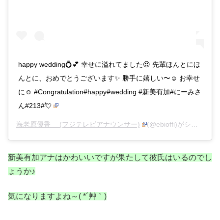
happy wedding💍💕 幸せに溢れてました😍 先輩ほんとにほ
んとに、おめでとうございます✨ 勝手に嬉しい〜☺️ お幸せ
に☺︎ #Congratulation#happy#wedding #新美有加#にーみさ
ん#213#💘
海老原優香 (フジテレビアナウンサー)
(@ebioffi)がシェアした投稿 –
新美有加アナはかわいいですが果たして彼氏はいるのでし
ょうか♪
気になりますよね～( *´艸｀)