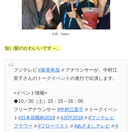
引用：Twitter
短い髪のかわいいです～。
フジテレビ
#新美有加
アナウンサーが、中村江
里子さんのトークイベントの進行で出演します。
<イベント情報>
◆10／20（土）15：15～16：00
フリーアナウンサー
#中村江里子
トークイベン
ト
#日本花職杯2018
#JOY2018
#フジテレビ
フラワー
#フローリスト
#めざましテレビ
#