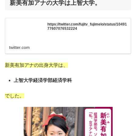
新美有加アナの大学は上智大学。
https://twitter.com/fujitv_fujimelo/status/10491
77607076532224
twitter.com
新美有加アナの出身大学は、
上智大学経済学部経済学科
でした。