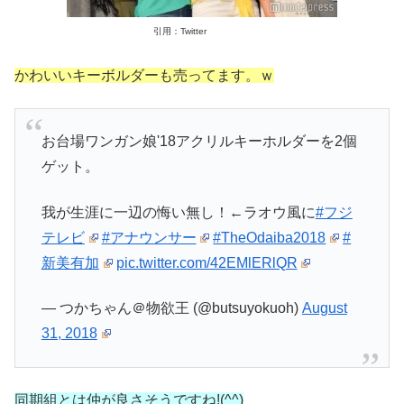
引用：Twitter
かわいいキーボルダーも売ってます。ｗ
お台場ワンガン娘'18アクリルキーホルダーを2個
ゲット。
我が生涯に一辺の悔い無し！←ラオウ風に
#フジ
テレビ
#アナウンサー
#TheOdaiba2018
#
新美有加
pic.twitter.com/42EMlERlQR
— つかちゃん＠物欲王 (@butsuyokuoh)
August
31, 2018
同期組とは仲が良さそうですね!(^^)