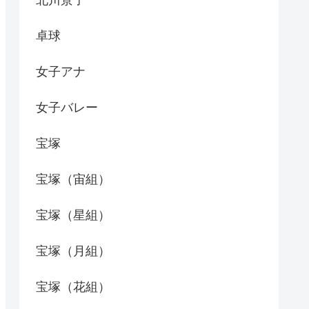
北川景子
卓球
女子アナ
女子バレー
宝塚
宝塚（宙組）
宝塚（星組）
宝塚（月組）
宝塚（花組）