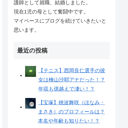
護師として就職、結婚しました。
現在1児の母として奮闘中です。
マイペースにブログを続けていきたいと
思います。
最近の投稿
【テニス】西岡良仁選手の彼
女は檜山沙耶アナだった！？
年収も億越えで凄い！？
【宝塚】穂波舞咲（ほなみ・
まさき）のプロフィールは？
本名や年齢も知りたい！？