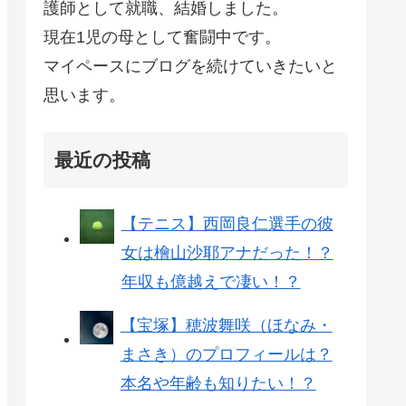
護師として就職、結婚しました。
現在1児の母として奮闘中です。
マイペースにブログを続けていきたいと
思います。
最近の投稿
【テニス】西岡良仁選手の彼
女は檜山沙耶アナだった！？
年収も億越えで凄い！？
【宝塚】穂波舞咲（ほなみ・
まさき）のプロフィールは？
本名や年齢も知りたい！？