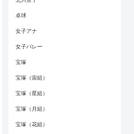
北川景子
卓球
女子アナ
女子バレー
宝塚
宝塚（宙組）
宝塚（星組）
宝塚（月組）
宝塚（花組）