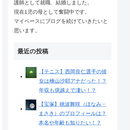
護師として就職、結婚しました。
現在1児の母として奮闘中です。
マイペースにブログを続けていきたいと
思います。
最近の投稿
【テニス】西岡良仁選手の彼
女は檜山沙耶アナだった！？
年収も億越えで凄い！？
【宝塚】穂波舞咲（ほなみ・
まさき）のプロフィールは？
本名や年齢も知りたい！？