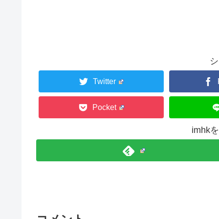
シ
Twitter
Pocket
imh