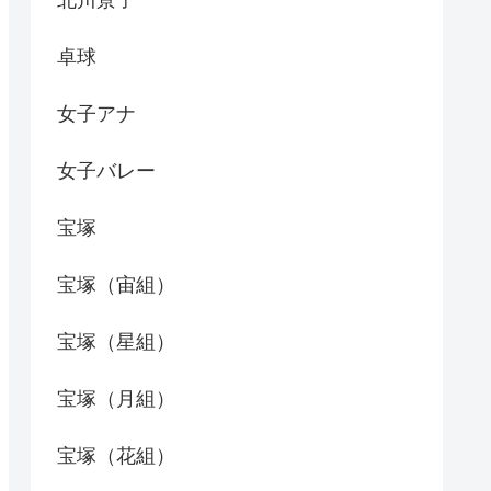
北川景子
卓球
女子アナ
女子バレー
宝塚
宝塚（宙組）
宝塚（星組）
宝塚（月組）
宝塚（花組）