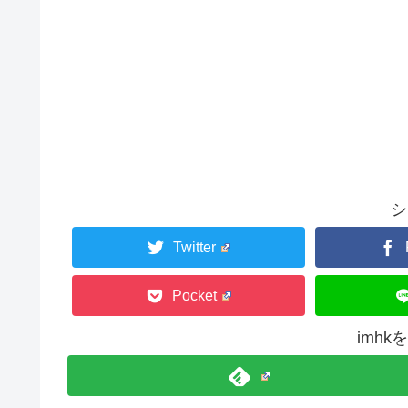
シ
Twitter
Pocket
imh