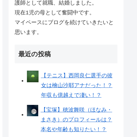
護師として就職、結婚しました。
現在1児の母として奮闘中です。
マイペースにブログを続けていきたいと
思います。
最近の投稿
【テニス】西岡良仁選手の彼
女は檜山沙耶アナだった！？
年収も億越えで凄い！？
【宝塚】穂波舞咲（ほなみ・
まさき）のプロフィールは？
本名や年齢も知りたい！？