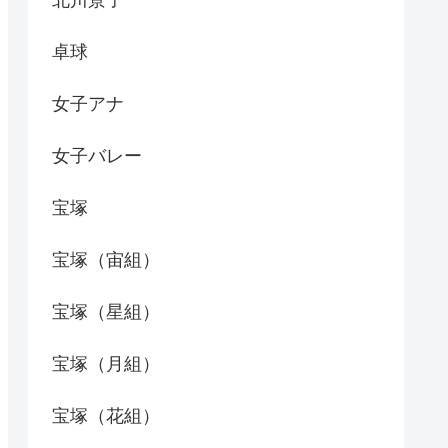
北川景子
卓球
女子アナ
女子バレー
宝塚
宝塚（宙組）
宝塚（星組）
宝塚（月組）
宝塚（花組）