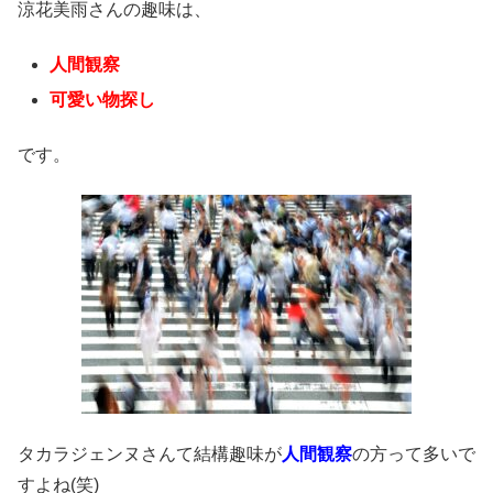
涼花美雨
さんの趣味は、
人間観察
可愛い物探し
です。
タカラジェンヌさんて結構趣味が
人間観察
の方って多いで
すよね(笑)