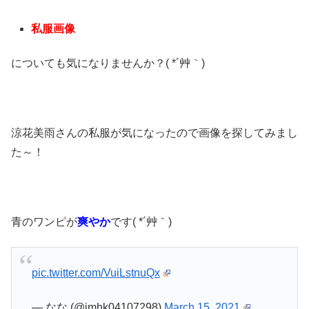
私服画像
についても気になりませんか？( *´艸｀)
涼花美雨さんの私服が気になったので画像を探してみまし
た～！
青のワンピが
爽やか
です( *´艸｀)
pic.twitter.com/VuiLstnuQx
— なな (@imhk04107298)
March 15, 2021