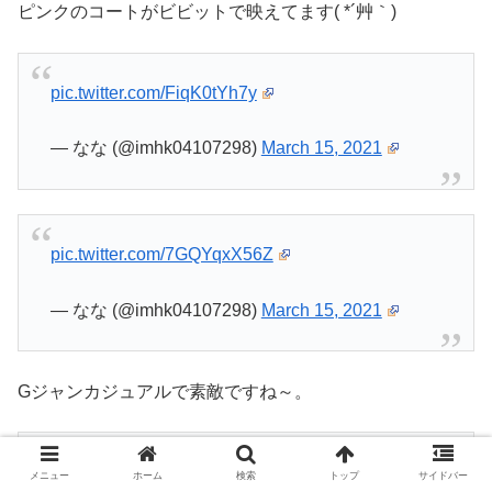
ピンクのコートがビビットで映えてます( *´艸｀)
pic.twitter.com/FiqK0tYh7y
— なな (@imhk04107298)
March 15, 2021
pic.twitter.com/7GQYqxX56Z
— なな (@imhk04107298)
March 15, 2021
Gジャンカジュアルで素敵ですね～。
pic.twitter.com/slf6ghEwhS
メニュー
ホーム
検索
トップ
サイドバー