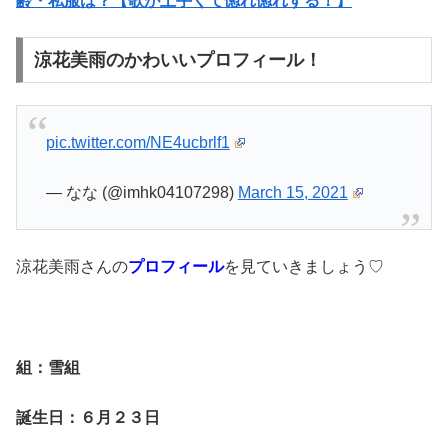
齢・私服は？【歌が上手くて惚れ惚れする！】
涼花美雨のかわいいプロフィール！
pic.twitter.com/NE4ucbrlf1
— なな (@imhk04107298)
March 15, 2021
涼花美雨さんの
プロフィール
を見ていきましょう♡
組：雪
組
誕生日：６月２３日