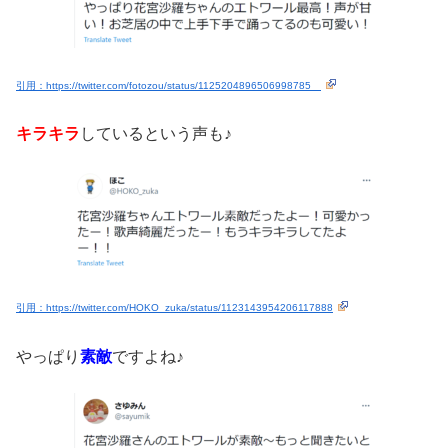
引用：https://twitter.com/fotozou/status/1125204896506998785
キラキラ
しているという声も♪
引用：https://twitter.com/HOKO_zuka/status/1123143954206117888
やっぱり
素敵
ですよね♪