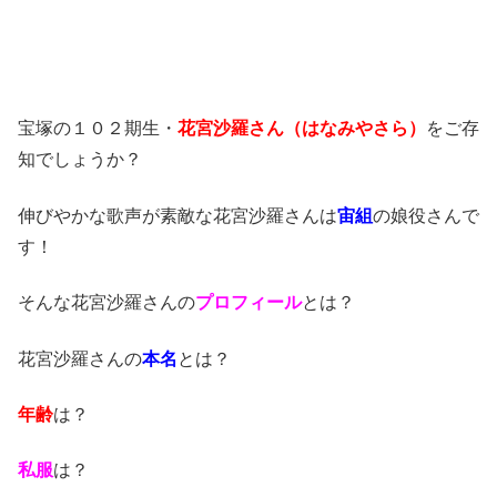
宝塚の１０２期生・
花宮沙羅
さ
ん（はなみやさら）
をご存
知でしょうか？
伸びやかな歌声が素敵な花宮沙羅さんは
宙組
の娘役さんで
す！
そんな花宮沙羅さんの
プロフィール
とは？
花宮沙羅さんの
本名
とは？
年齢
は？
私服
は？