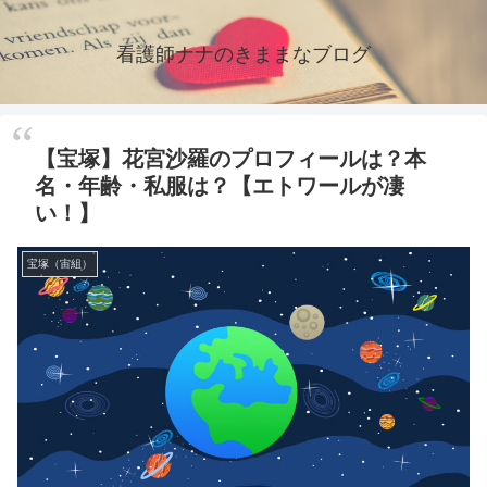
看護師ナナのきままなブログ
【宝塚】花宮沙羅のプロフィールは？本
名・年齢・私服は？【エトワールが凄
い！】
宝塚（宙組）