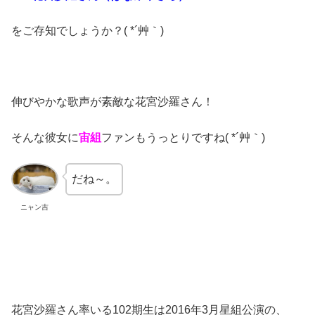
をご存知でしょうか？( *´艸｀)
伸びやかな歌声が素敵な花宮沙羅さん！
そんな彼女に
宙組
ファンもうっとりですね( *´艸｀)
だね～。
ニャン吉
花宮沙羅さん率いる102期生は2016年3月星組公演の、