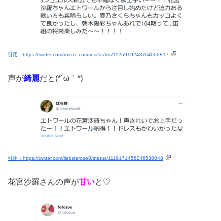
引用：https://twitter.com/moco_cosmos/status/1125919243764002817
声が
綺麗
だと(*´ω｀*)
引用：https://twitter.com/liebsterose8/status/1119171456246530048
花宮沙羅さんの声が
甘い
と♡