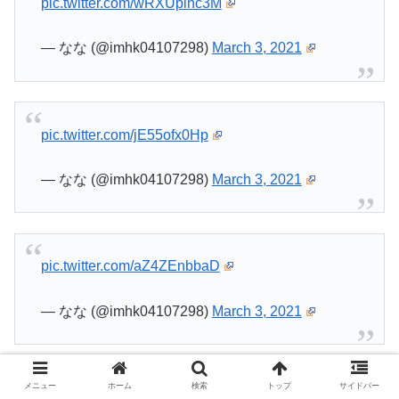
pic.twitter.com/wRXUplnc3M
— なな (@imhk04107298)
March 3, 2021
pic.twitter.com/jE55ofx0Hp
— なな (@imhk04107298)
March 3, 2021
pic.twitter.com/aZ4ZEnbbaD
— なな (@imhk04107298)
March 3, 2021
メニュー
ホーム
検索
トップ
サイドバー
pic.twitter.com/wpdIy7dYW5