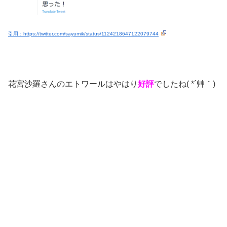
引用：https://twitter.com/sayumik/status/1124218647122079744
花宮沙羅さんのエトワールはやはり
好評
でしたね( *´艸｀)