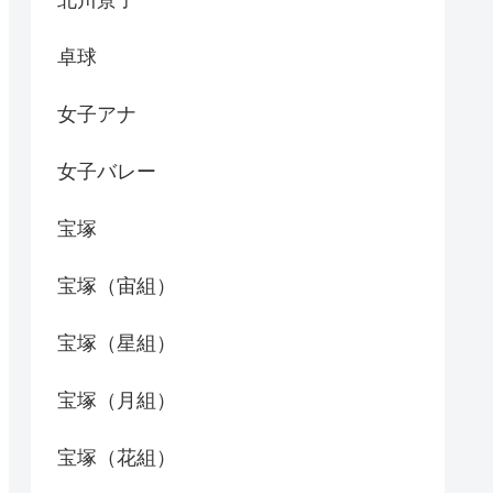
北川景子
卓球
女子アナ
女子バレー
宝塚
宝塚（宙組）
宝塚（星組）
宝塚（月組）
宝塚（花組）