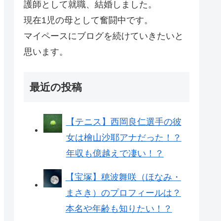
護師として就職、結婚しました。
現在1児の母として奮闘中です。
マイペースにブログを続けていきたいと
思います。
最近の投稿
【テニス】西岡良仁選手の彼
女は檜山沙耶アナだった！？
年収も億越えで凄い！？
【宝塚】穂波舞咲（ほなみ・
まさき）のプロフィールは？
本名や年齢も知りたい！？