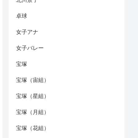
北川景子
卓球
女子アナ
女子バレー
宝塚
宝塚（宙組）
宝塚（星組）
宝塚（月組）
宝塚（花組）