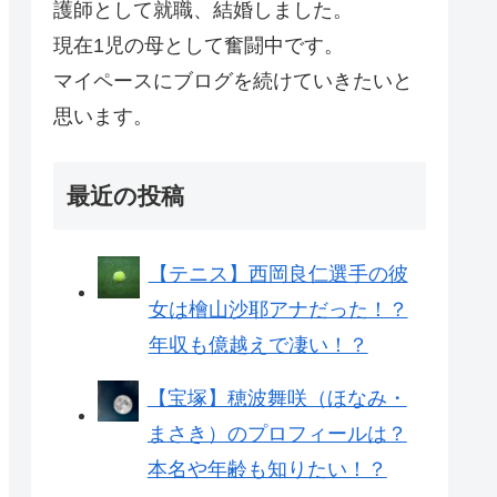
護師として就職、結婚しました。
現在1児の母として奮闘中です。
マイペースにブログを続けていきたいと
思います。
最近の投稿
【テニス】西岡良仁選手の彼
女は檜山沙耶アナだった！？
年収も億越えで凄い！？
【宝塚】穂波舞咲（ほなみ・
まさき）のプロフィールは？
本名や年齢も知りたい！？