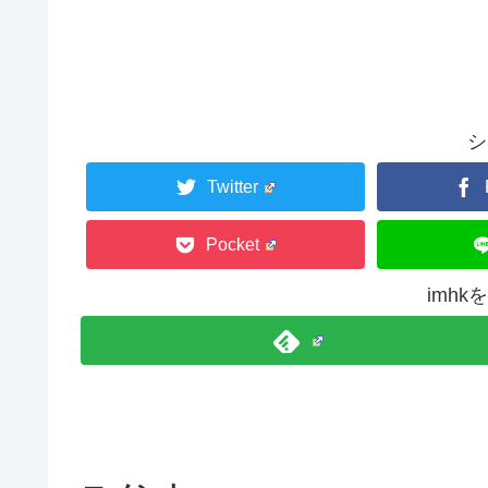
シ
Twitter
Pocket
imh