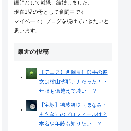
護師として就職、結婚しました。
現在1児の母として奮闘中です。
マイペースにブログを続けていきたいと
思います。
最近の投稿
【テニス】西岡良仁選手の彼
女は檜山沙耶アナだった！？
年収も億越えで凄い！？
【宝塚】穂波舞咲（ほなみ・
まさき）のプロフィールは？
本名や年齢も知りたい！？