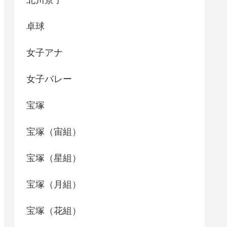
北川景子
卓球
女子アナ
女子バレー
宝塚
宝塚（宙組）
宝塚（星組）
宝塚（月組）
宝塚（花組）