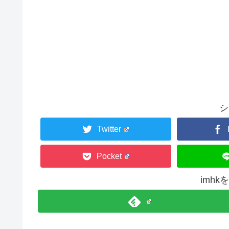
シ
Twitter
Pocket
imh