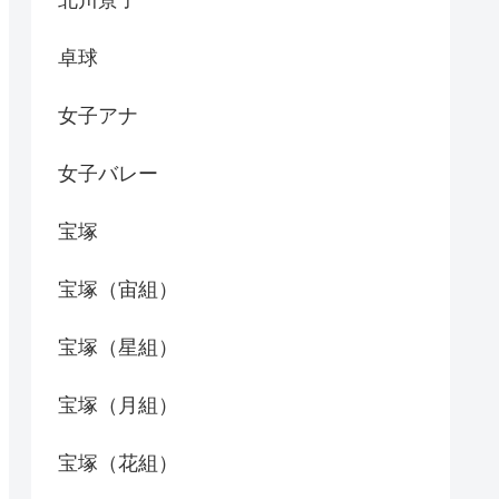
北川景子
卓球
女子アナ
女子バレー
宝塚
宝塚（宙組）
宝塚（星組）
宝塚（月組）
宝塚（花組）