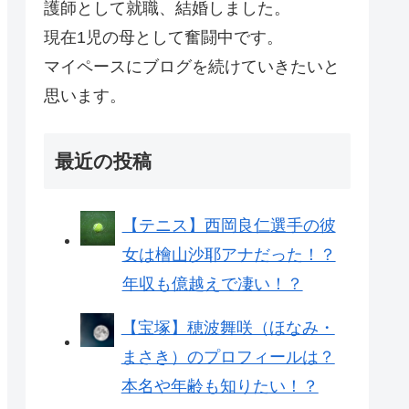
護師として就職、結婚しました。
現在1児の母として奮闘中です。
マイペースにブログを続けていきたいと
思います。
最近の投稿
【テニス】西岡良仁選手の彼
女は檜山沙耶アナだった！？
年収も億越えで凄い！？
【宝塚】穂波舞咲（ほなみ・
まさき）のプロフィールは？
本名や年齢も知りたい！？