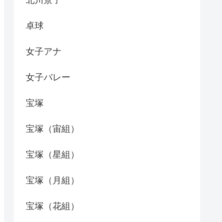
北川景子
卓球
女子アナ
女子バレー
宝塚
宝塚（宙組）
宝塚（星組）
宝塚（月組）
宝塚（花組）