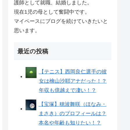
護師として就職、結婚しました。
現在1児の母として奮闘中です。
マイペースにブログを続けていきたいと
思います。
最近の投稿
【テニス】西岡良仁選手の彼
女は檜山沙耶アナだった！？
年収も億越えで凄い！？
【宝塚】穂波舞咲（ほなみ・
まさき）のプロフィールは？
本名や年齢も知りたい！？