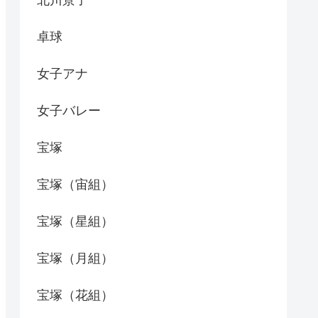
北川景子
卓球
女子アナ
女子バレー
宝塚
宝塚（宙組）
宝塚（星組）
宝塚（月組）
宝塚（花組）