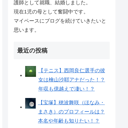
護師として就職、結婚しました。
現在1児の母として奮闘中です。
マイペースにブログを続けていきたいと
思います。
最近の投稿
【テニス】西岡良仁選手の彼
女は檜山沙耶アナだった！？
年収も億越えで凄い！？
【宝塚】穂波舞咲（ほなみ・
まさき）のプロフィールは？
本名や年齢も知りたい！？