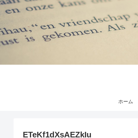
ホーム
ETeKf1dXsAEZkIu