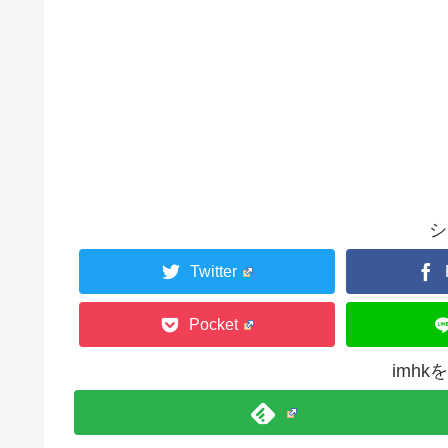
シ
Twitter
Pocket
imh